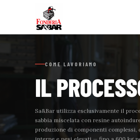
COME LAVORIAMO
IL PROCESS
Sa&Bar utilizza esclusivamente il proc
sabbia miscelata con resine autoinduren
produzione di componenti complessi, c
interne e pesi elevati — fino a 600 kg 