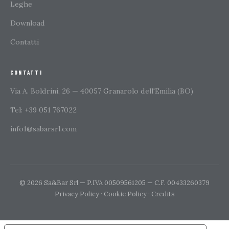
Leghe
Download
Contatti
CONTATTI
Via A. Boldrini, 26 — 40057 Granarolo dell'Emilia (BO)
Tel: +39 051 767022
info1@sabarsrl.com
© 2026 Sa&Bar Srl — P.IVA 00509561205 — C.F. 00433260379
Privacy Policy
·
Cookie Policy
·
Credits